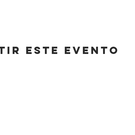
tir este evento
CONT
HORARIO
,
LUNES A SÁBADO
info@cas
8AM-11 PM