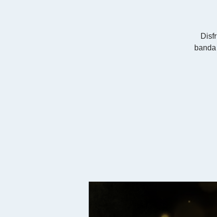
Disf
banda