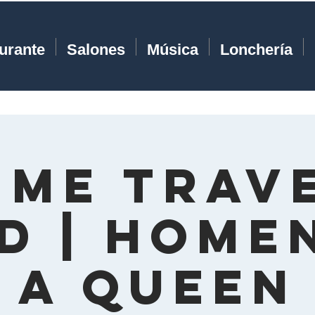
urante
Salones
Música
Lonchería
ime Trav
d | Home
a Queen