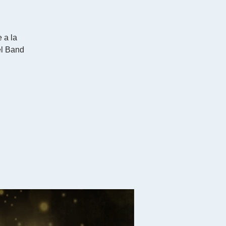
 a la
l Band