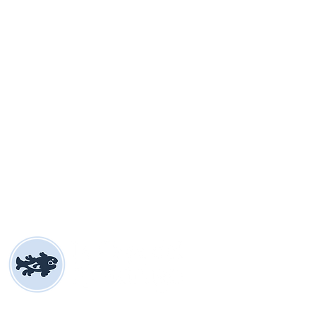
222) 3268060
 (222) 1864248