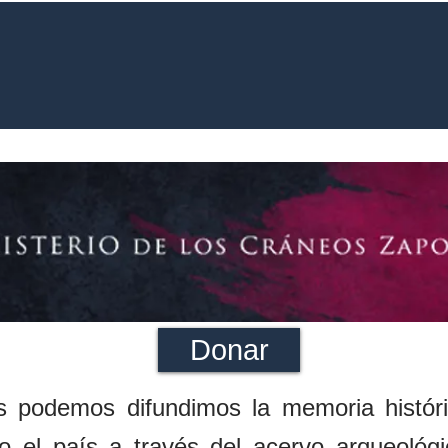
urante
Salones
Música
Lonchería
Donar
s podemos difundimos la memoria histór
o el país a través del acervo arqueoló