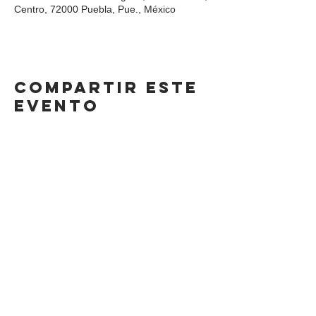
Centro, 72000 Puebla, Pue., México
Compartir este
evento
DIRECCIÓN
Calle 4 Sur 304,
Centro, Puebla.
Puebla, México,
CP 72000.
HORARIO
LUNES A SÁBADO
8AM-11 PM