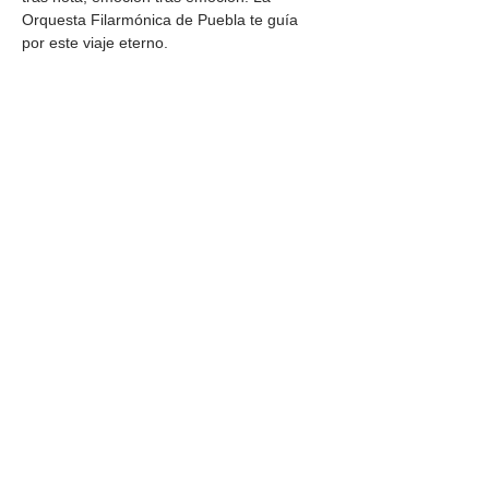
Orquesta Filarmónica de Puebla te guía 
por este viaje eterno.
Compartir este
evento
DIRECCIÓN
Calle 4 Sur 304,
Centro, Puebla.
Puebla, México,
CP 72000.
HORARIO