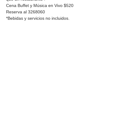
Cena Buffet y Música en Vivo $520
Reserva al 3268060
*Bebidas y servicios no incluidos.
Compartir este
evento
DIRECCIÓN
Calle 4 Sur 304,
Centro, Puebla.
Puebla, México,
CP 72000.
HORARIO