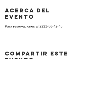
Acerca del
evento
Para reservaciones al 2221-86-42-48
Compartir este
evento
DIRECCIÓN
Calle 4 Sur 304,
Centro, Puebla.
Puebla, México,