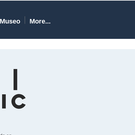
Museo
More...
 |
ic