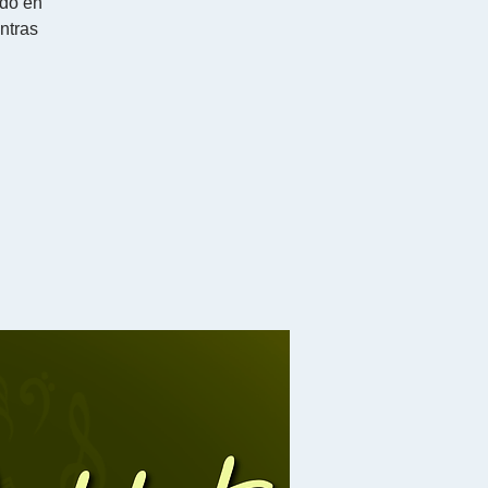
ado en
ntras