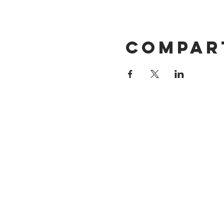
Compar
DIRECCIÓN
Calle 4 Sur 304
Centro, Puebla.
Puebla, México
CP 72000.