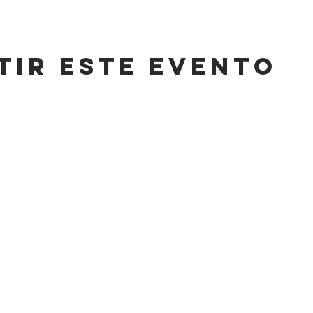
tir este evento
CONT
HORARIO
,
LUNES A SÁBADO
info@cas
8AM-11 PM
Tel: +52 (
DOMINGO
,
WhatsApp:
8AM-6PM