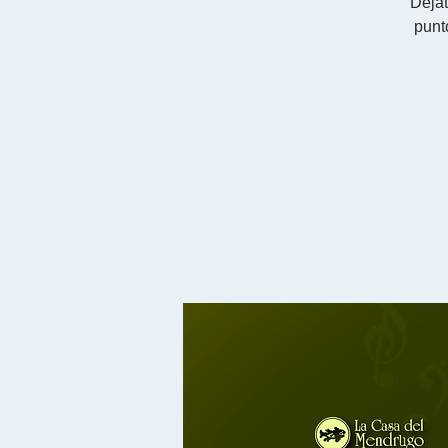
Déjat
punt