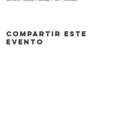
Compartir este
evento
DIRECCIÓN
Calle 4 Sur 304,
Centro, Puebla.
Puebla, México,
CP 72000.
HORARIO
LUNES A SÁBADO
8AM-11 PM
DOMINGO