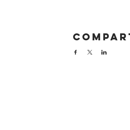
Compar
DIRECCIÓN
Calle 4 Sur 304
Centro, Puebla.
Puebla, México