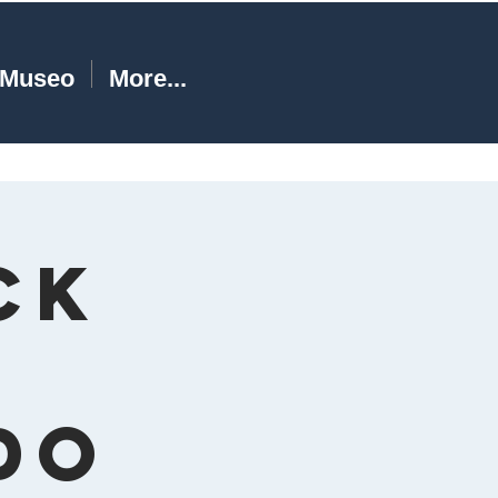
Museo
More...
ck
a
do