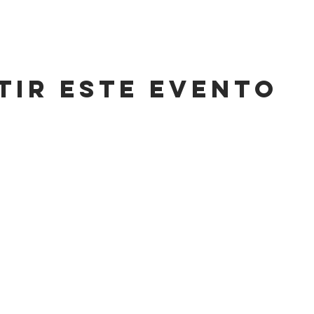
tir este evento
CONT
HORARIO
,
LUNES A SÁBADO
info@cas
8AM-11 PM
Tel: +52 (
DOMINGO
,
WhatsApp:
8AM-6PM