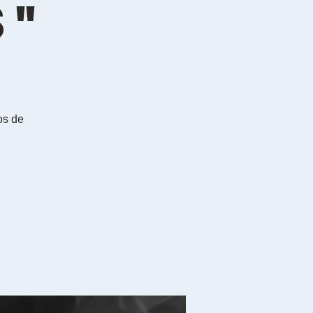
s"
os de