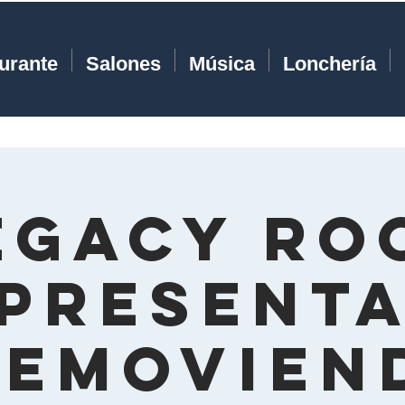
urante
Salones
Música
Lonchería
egacy Ro
present
Removien