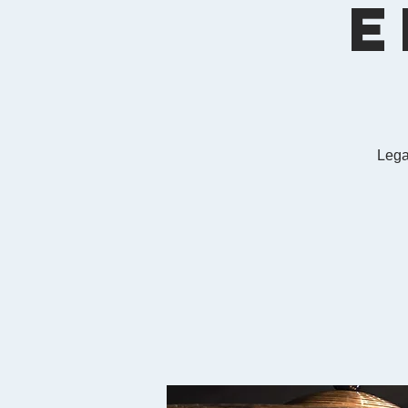
E
Lega