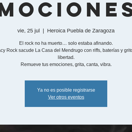
mocione
vie, 25 jul
  |  
Heroica Puebla de Zaragoza
El rock no ha muerto… solo estaba afinando.
cy Rock sacude La Casa del Mendrugo con riffs, baterías y grit
libertad.
Ya no es posible registrarse
Ver otros eventos