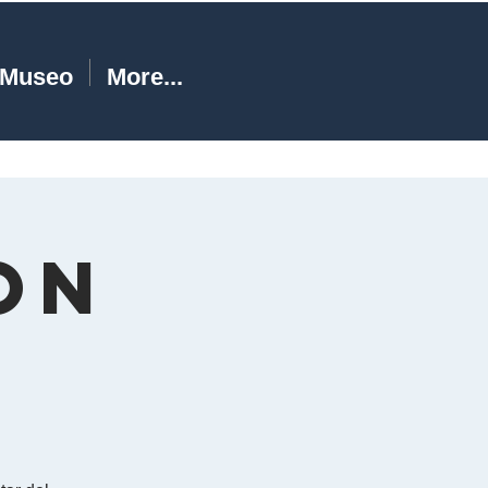
Museo
More...
On
d