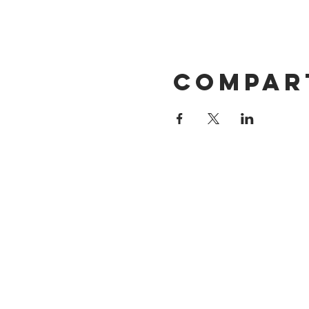
Compar
DIRECCIÓN
Calle 4 Sur 304
Centro, Puebla.
Puebla, México