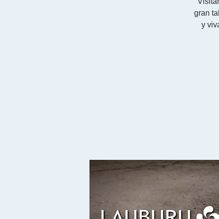
Visita
gran t
y viv