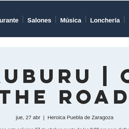
urante
Salones
Música
Lonchería
auburu | 
the Roa
jue, 27 abr
  |  
Heroica Puebla de Zaragoza