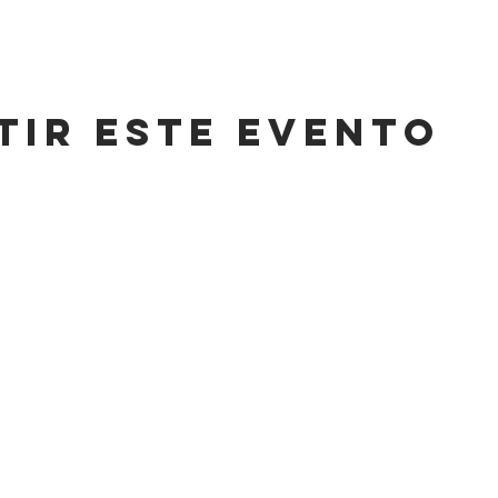
tir este evento
CONT
HORARIO
,
LUNES A SÁBADO
info@cas
8AM-11 PM
Tel: +52 (
DOMINGO
,
WhatsApp:
8AM-6PM