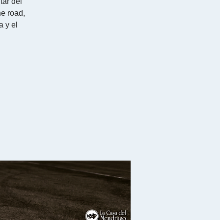
tar del
e road,
a y el