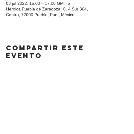
03 jul 2022, 15:00 – 17:00 GMT-5
Heroica Puebla de Zaragoza, C. 4 Sur 304,
Centro, 72000 Puebla, Pue., México
Compartir este
evento
DIRECCIÓN
Calle 4 Sur 304,
Centro, Puebla.
Puebla, México,
CP 72000.
HORARIO