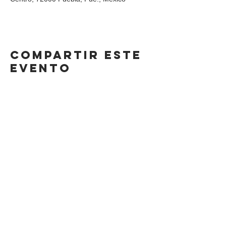
Compartir este
evento
DIRECCIÓN
Calle 4 Sur 304,
Centro, Puebla.
Puebla, México,
CP 72000.
HORARIO
LUNES A SÁBADO
8AM-11 PM
DOMINGO