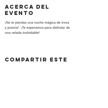
Acerca del
evento
¡No te pierdas una noche mágica de trova 
y poesía!  ¡Te esperamos para disfrutar de 
una velada inolvidable!
Compartir este
evento
DIRECCIÓN
Calle 4 Sur 304,
Centro, Puebla.