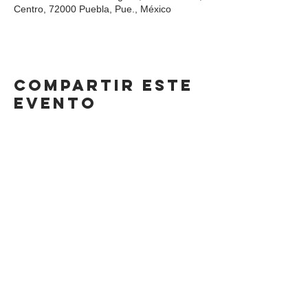
Centro, 72000 Puebla, Pue., México
Compartir este
evento
DIRECCIÓN
Calle 4 Sur 304,
Centro, Puebla.
Puebla, México,
CP 72000.
HORARIO
LUNES A SÁBADO
8AM-11 PM