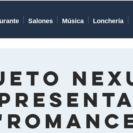
urante
Salones
Música
Lonchería
ueto Nex
present
"Romanc