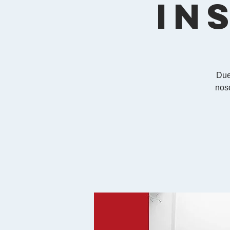
In
Due
noso