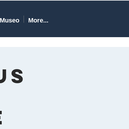
Museo
More...
us
a
e