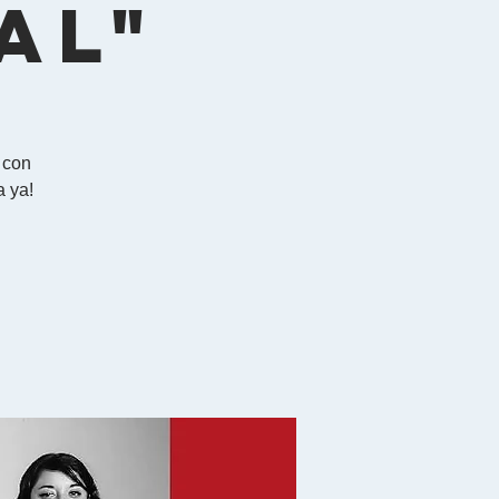
al"
 con
a ya!