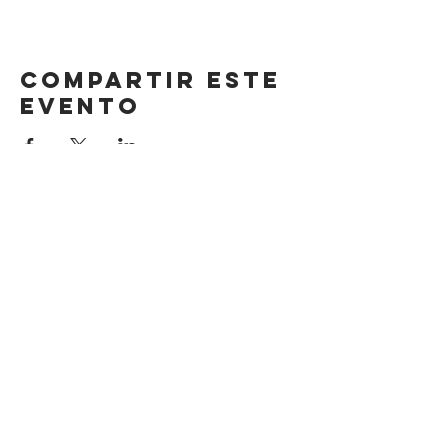
Compartir este
evento
DIRECCIÓN
Calle 4 Sur 304,
Centro, Puebla.
Puebla, México,
CP 72000.
HORARIO
LUNES A SÁBADO
8AM-11 PM
DOMINGO
8AM-6PM