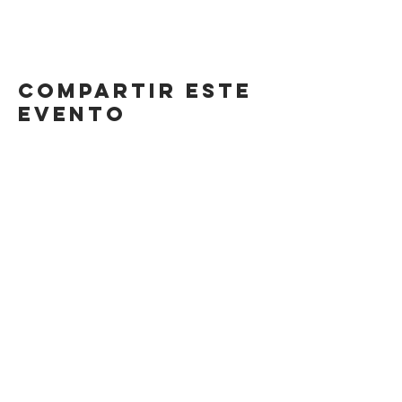
Compartir este
evento
DIRECCIÓN
Calle 4 Sur 304,
Centro, Puebla.
Puebla, México,
CP 72000.
HORARIO
LUNES A SÁBADO
8AM-11 PM
DOMINGO