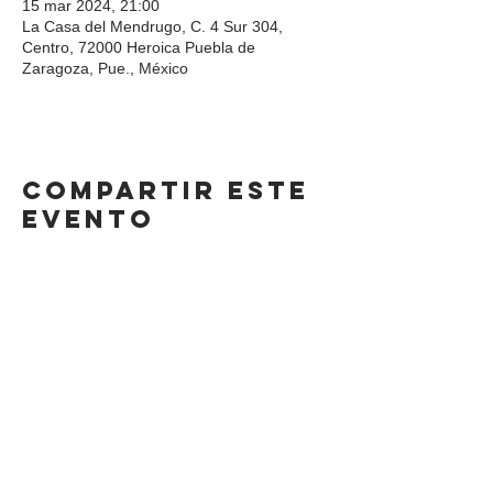
15 mar 2024, 21:00
La Casa del Mendrugo, C. 4 Sur 304,
Centro, 72000 Heroica Puebla de
Zaragoza, Pue., México
Compartir este
evento
DIRECCIÓN
Calle 4 Sur 304,
Centro, Puebla.
Puebla, México,
CP 72000.
HORARIO