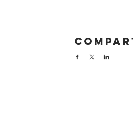
Compar
DIRECCIÓN
Calle 4 Sur 304
Centro, Puebla.