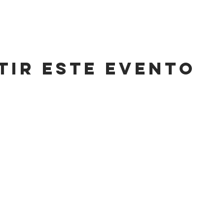
tir este evento
CONT
HORARIO
,
LUNES A SÁBADO
info@cas
8AM-11 PM
Tel: +52 (
DOMINGO