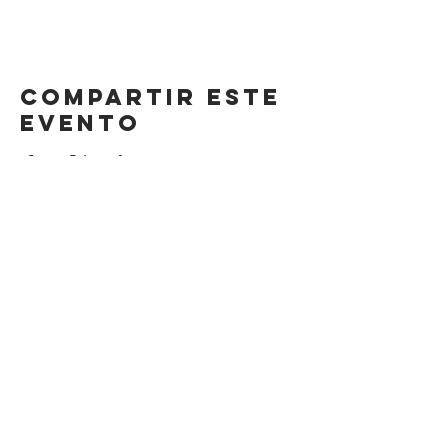
Compartir este
evento
DIRECCIÓN
Calle 4 Sur 304,
Centro, Puebla.
Puebla, México,
CP 72000.
HORARIO
LUNES A SÁBADO
8AM-11 PM
DOMINGO