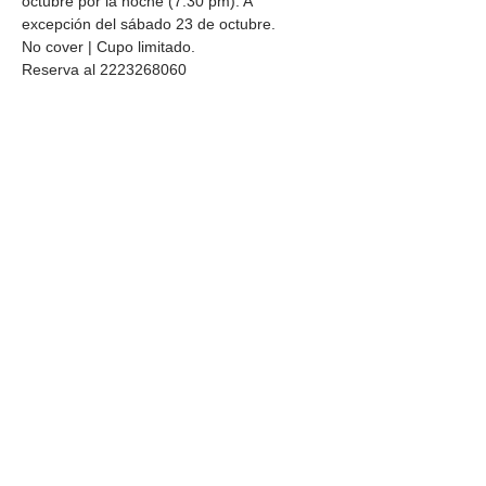
octubre por la noche (7:30 pm). A 
excepción del sábado 23 de octubre.
No cover | Cupo limitado.
Reserva al 2223268060
Compartir este
evento
DIRECCIÓN
Calle 4 Sur 304,
Centro, Puebla.
Puebla, México,
CP 72000.