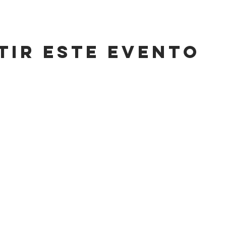
tir este evento
CONT
HORARIO
,
LUNES A SÁBADO
info@cas
8AM-11 PM
Tel: +52 (
DOMINGO
,
WhatsApp:
8AM-6PM