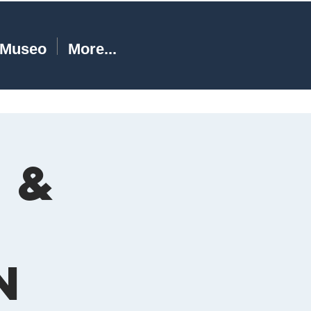
Museo
More...
 &
s
n