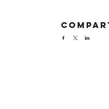
Compar
DIRECCIÓN
Calle 4 Sur 304
Centro, Puebla.
Puebla, México
CP 72000.