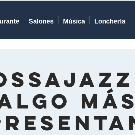
urante
Salones
Música
Lonchería
ossajazz
Algo Má
presenta