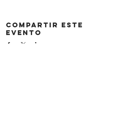
Compartir este
evento
DIRECCIÓN
Calle 4 Sur 304,
Centro, Puebla.
Puebla, México,
CP 72000.
HORARIO
LUNES A SÁBADO
8AM-11 PM
DOMINGO
8AM-6PM