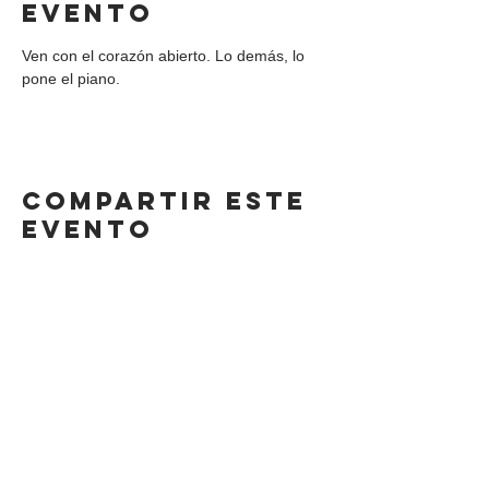
evento
Ven con el corazón abierto. Lo demás, lo 
pone el piano.
Compartir este
evento
DIRECCIÓN
Calle 4 Sur 304,
Centro, Puebla.
Puebla, México,
CP 72000.