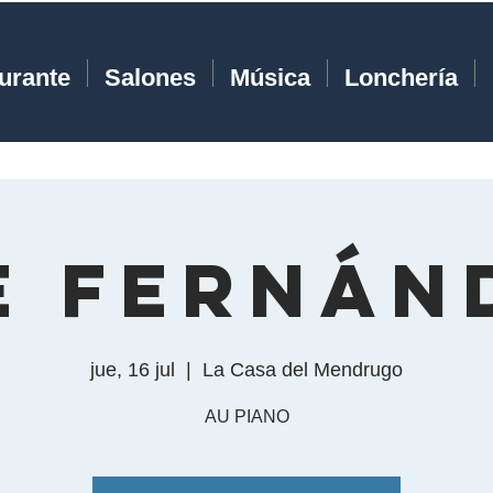
urante
Salones
Música
Lonchería
E FERNÁN
jue, 16 jul
  |  
La Casa del Mendrugo
AU PIANO