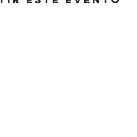
CONT
HORARIO
,
LUNES A SÁBADO
info@cas
8AM-11 PM
Tel: +52 (
DOMINGO
,
WhatsApp:
8AM-6PM