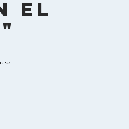
n el
"
or se