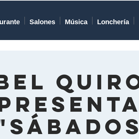
urante
Salones
Música
Lonchería
bel Quir
present
"Sábado