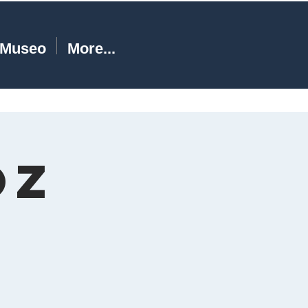
Museo
More...
oz
a
s