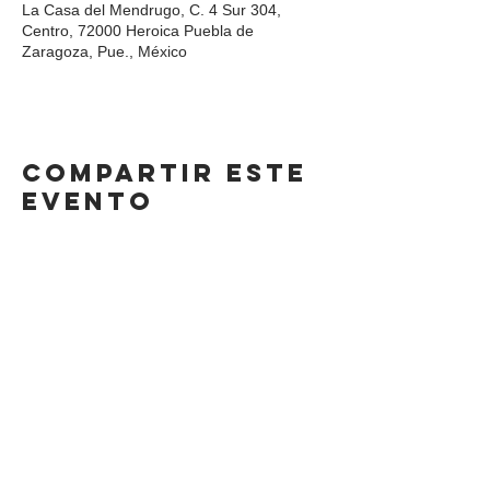
La Casa del Mendrugo, C. 4 Sur 304,
Centro, 72000 Heroica Puebla de
Zaragoza, Pue., México
Compartir este
evento
DIRECCIÓN
Calle 4 Sur 304,
Centro, Puebla.
Puebla, México,
CP 72000.
HORARIO