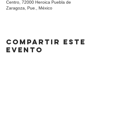
Centro, 72000 Heroica Puebla de
Zaragoza, Pue., México
Compartir este
evento
DIRECCIÓN
Calle 4 Sur 304,
Centro, Puebla.
Puebla, México,
CP 72000.
HORARIO
LUNES A SÁBADO