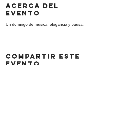
Acerca del
evento
Un domingo de música, elegancia y pausa.
Compartir este
evento
DIRECCIÓN
Calle 4 Sur 304,
Centro, Puebla.
Puebla, México,
CP 72000.