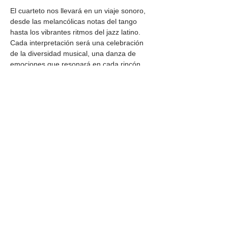
El cuarteto nos llevará en un viaje sonoro, 
desde las melancólicas notas del tango 
hasta los vibrantes ritmos del jazz latino.
Cada interpretación será una celebración 
de la diversidad musical, una danza de 
emociones que resonará en cada rincón.
Compartir este
evento
DIRECCIÓN
Calle 4 Sur 304,
Centro, Puebla.