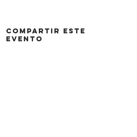
Compartir este
evento
DIRECCIÓN
Calle 4 Sur 304,
Centro, Puebla.
Puebla, México,
CP 72000.
HORARIO
LUNES A SÁBADO
8AM-11 PM
DOMINGO